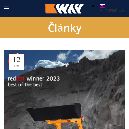
SLOVENČINA
Články
12
JÚN