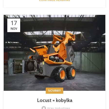
17
NOV
NOVINKY
Locust = kobylka
Way Industries