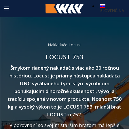
SLOVENČINA
Nakladače Locust
LOCUST 753
Šmykom riadený nakladač s viac ako 30 ročnou
históriou. Locust je priamy nástupca nakladača
UNC vyrábaného tým istým výrobcom
ponúkajúcim dlhoročné skúsenosti, vývoj a
tradíciu spojené v novom produkte. Nosnosť 750
kg a vysoký výkon to je LOCUST 753, mladší brat
LOCUST-u 752.
V porovnaní so svojím starším bratom má lepšie