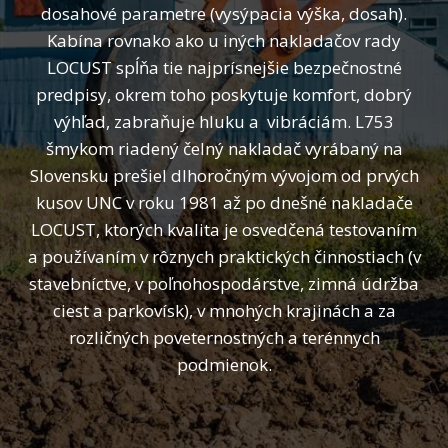
dosahové parametre (vysýpacia výška, dosah).
Kabína rovnako ako u iných nakladačov rady
LOCUST spĺňa tie najprísnejšie bezpečnostné
predpisy, okrem toho poskytuje komfort, dobrý
výhľad, zabraňuje hluku a vibráciám. L753
šmykom riadený čelný nakladač vyrábaný na
Slovensku prešiel dlhoročným vývojom od prvých
kusov UNC v roku 1981 až po dnešné nakladače
LOCUST, ktorých kvalita je osvedčená testovaním
a používaním v rôznych praktických činnostiach (v
stavebníctve, v poľnohospodárstve, zimná údržba
ciest a parkovísk), v mnohých krajinách a za
rozličných poveternostných a terénnych
podmienok.